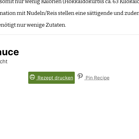
somit nur wenig Kalorien (Hokkaidokürbis ca. 63 Kilokal
ination mit Nudeln/Reis stellen eine sättigende und zude
enötigt nur wenige Zutaten.
auce
cht
Rezept drucken
Pin Recipe