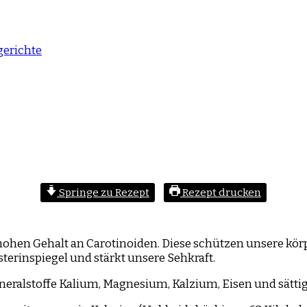
erichte
Springe zu Rezept
Rezept drucken
hohen Gehalt an Carotinoiden. Diese schützen unsere kör
erinspiegel und stärkt unsere Sehkraft.
neralstoffe Kalium, Magnesium, Kalzium, Eisen und sättig