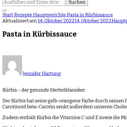
Suchst
du
nach
Start
Rezepte
Hauptgerichte
Pasta in Kürbissauce
etwas?
Aktualisiert am
14. Oktober 2022
14. Oktober 2022
Hauptg
Pasta in Kürbissauce
Jennifer Hartung
Kürbis – der gesunde Herbstklassiker.
Der Kürbis hat seine gelb-orangene Farbe durch seinen 
Carotinoid beta-Carotin senkt außerdem unseren Cholest
Zudem enthält Kürbis die Vitamine C und E sowie die Mi