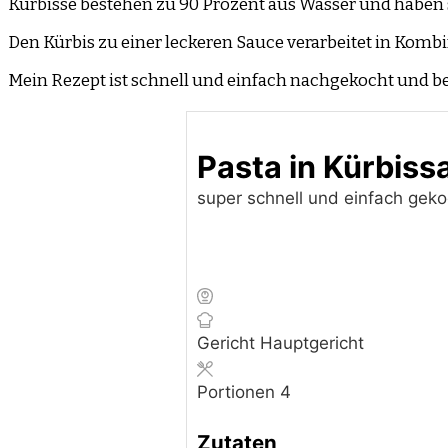
Kürbisse bestehen zu 90 Prozent aus Wasser und haben 
Den Kürbis zu einer leckeren Sauce verarbeitet in Komb
Mein Rezept ist schnell und einfach nachgekocht und b
Pasta in Kürbiss
super schnell und einfach geko
Gericht
Hauptgericht
Portionen
4
Zutaten