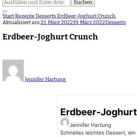
Suchst
du
nach
Start
Rezepte
Desserts
Erdbeer-Joghurt Crunch
etwas?
Aktualisiert am
21. März 2022
19. März 2022
Desserts
Erdbeer-Joghurt Crunch
Jennifer Hartung
Erdbeer-Joghurt
Jennifer Hartung
Schnelles leichtes Dessert, e