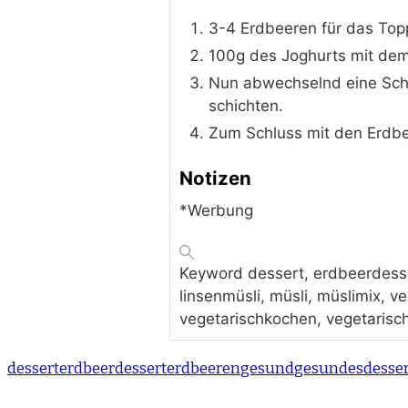
3-4 Erdbeeren für das Topp
100g des Joghurts mit dem
Nun abwechselnd eine Schi
schichten.
Zum Schluss mit den Erdb
Notizen
*Werbung
Keyword
dessert, erdbeerdesse
linsenmüsli, müsli, müslimix, 
vegetarischkochen, vegetarisch
dessert
erdbeerdessert
erdbeeren
gesund
gesundesdesser