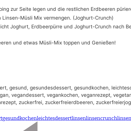
ing zur Seite legen und die restlichen Erdbeeren pürier
 Linsen-Müsli Mix vermengen. (Joghurt-Crunch)
cht Joghurt, Erdbeerpürre und Joghurt-Crunch nach Be
eeren und etwas Müsli-Mix toppen und Genießen!
rt, gesund, gesundesdessert, gesundkochen, leichtesde
vegan, vegandessert, vegankochen, veganrezept, vegetar
rezept, zuckerfrei, zuckerfreierdbeeren, zuckerfreierjo
t
gesundkochen
leichtesdessert
linsen
linsencrunch
linse