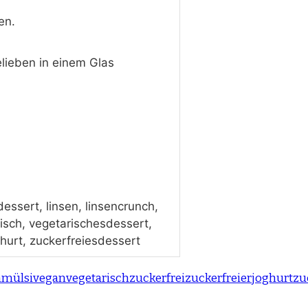
en.
lieben in einem Glas
ssert, linsen, linsencrunch,
isch, vegetarischesdessert,
ghurt, zuckerfreiesdessert
nmülsi
vegan
vegetarisch
zuckerfrei
zuckerfreierjoghurt
zu