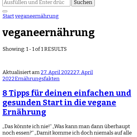
Suchst
du
nach
Start
veganeernährung
etwas?
veganeernährung
Showing: 1 - 1 of 1 RESULTS
Aktualisiert am
27. April 2022
27. April
2022
Ernährungsfakten
8 Tipps für deinen einfachen und
gesunden Start in die vegane
Ernährung
„Das könnte ich nie!“ „Was kann man dann überhaupt
noch essen?“ „Damit komme ich doch niemals auf alle