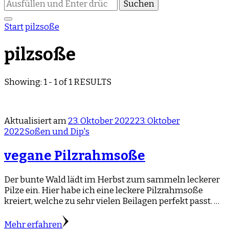
Suchst
du
nach
Start
pilzsoße
etwas?
pilzsoße
Showing: 1 - 1 of 1 RESULTS
Aktualisiert am
23. Oktober 2022
23. Oktober
2022
Soßen und Dip's
vegane Pilzrahmsoße
Der bunte Wald lädt im Herbst zum sammeln leckerer
Pilze ein. Hier habe ich eine leckere Pilzrahmsoße
kreiert, welche zu sehr vielen Beilagen perfekt passt. …
Mehr erfahren